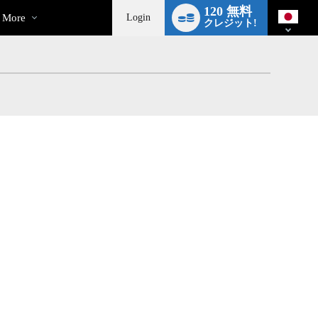
ecial
Language
120 無料
switch
More
Login
クレジット!